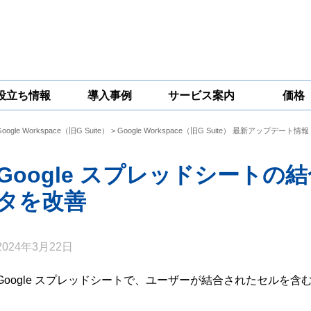
役立ち情報
導入事例
サービス案内
価格
Google Workspace（旧G Suite）
>
Google Workspace（旧G Suite） 最新アップデート情報
一問一答
コラム
Google
Google
Google
Workspace
Workspace開発
Workspace機能
セキュリティ
サービス
拡張サポート
Google スプレッドシート
対策サービス
タを改善
2024年3月22日
Google スプレッドシートで、ユーザーが結合されたセルを