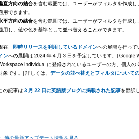
垂直方向の結合
を含む範囲では、ユーザーがフィルタを作成し
適用できます。
水平方向の結合
を含む範囲では、ユーザーがフィルタを作成し
適用し、値や色を基準として並べ替えることができます。
現在、
即時リリースを利用しているドメイン
への展開を行って
イン
への展開は 2024 年 4 月 3 日を予定しています。| Google 
Workspace Individual に登録されているユーザーの方、個
対象です。| 詳しくは、
データの並べ替えとフィルタについて
この記事は
3 月 22 日に英語版ブログに掲載された記事
を翻訳
他の最新アップデート情報を見る