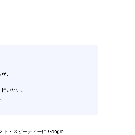
いるが、
。
改善を行いたい。
たい。
低コスト・スピーディーに Google