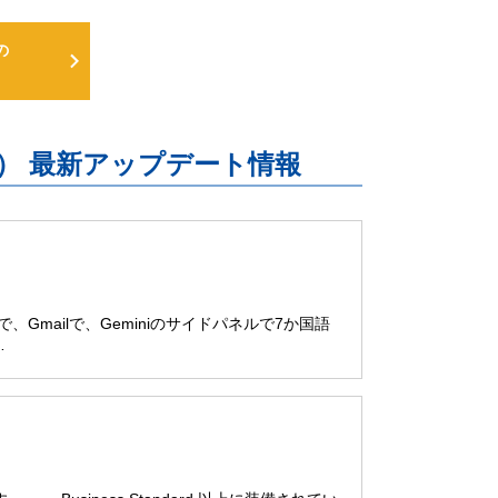
の
uite） 最新アップデート情報
ブで、Gmailで、Geminiのサイドパネルで7か国語
…