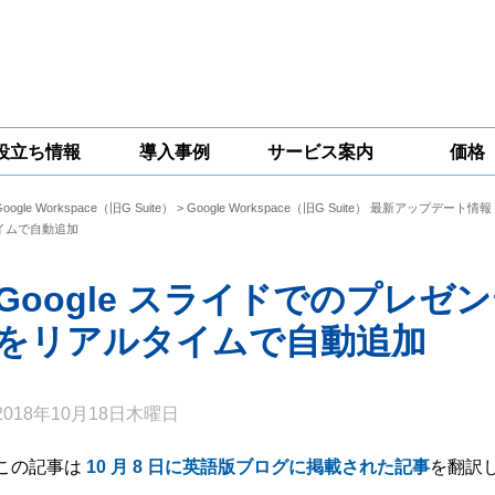
役立ち情報
導入事例
サービス案内
価格
Google Workspace（旧G Suite）
>
Google Workspace（旧G Suite） 最新アップデート情報
一問一答
コラム
Google
Google
Google
イムで自動追加
Workspace
Workspace開発
Workspace機能
セキュリティ
サービス
拡張サポート
対策サービス
Google スライドでのプレ
をリアルタイムで自動追加
2018年10月18日木曜日
この記事は
10 月 8 日に英語版ブログに掲載された記事
を翻訳