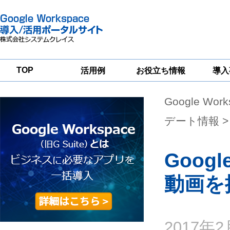
TOP
活用例
お役立ち情報
導入
Google Wor
一
Google
Google
Google
Workspace
Workspace
Workspace導入
グループウェア
セキュリティ
支援サービス
デート情報
>
移行支援
対策サービス
Goog
動画を
2017年