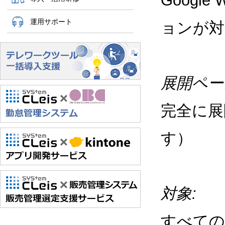
Google
運用サポート
ョンが対
展開ペー
完全に展
す）
対象:
すべての