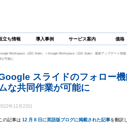
役立ち情報
導入事例
サービス案内
価格
Google Workspace（旧G Suite）
>
Google Workspace（旧G Suite） 最新アップデート情報
一問一答
コラム
Google
Google
Google
業が可能に
Workspace
Workspace開発
Workspace機能
セキュリティ
サービス
拡張サポート
対策サービス
Google スライドのフォロ
ムな共同作業が可能に
2022年12月23日
この記事は
12 月 8 日に英語版ブログに掲載された記事
を翻訳