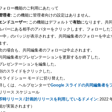
フォロー機能のご利用にあたって
管理者:
この機能に管理者向けの設定はありません。
エンドユーザー:
この機能はデフォルトで
有効
になります。共
ルバーにある相手のアバターをクリックします。フォローした
ー中」のバッジが表示されます。共同編集者のフォローを中止
ます。
次の場合も、共同編集者のフォローは中止されます。
共同編集者がプレゼンテーションを更新するか終了した。
プレゼンテーションを編集した。
別のスライドをクリックした。
スライドショー モードに切り替えた。
詳しくは、ヘルプセンターで
Google スライドの共同編集者
リリース スケジュール
即時リリース / 計画的リリースを利用しているドメイン
: 202
能が実装されます）