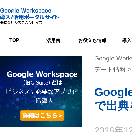
TOP
活用例
お役立ち情報
導入
Google Wor
一
Google
Google
Google
Workspace
Workspace
Workspace導入
グループウェア
セキュリティ
支援サービス
デート情報
>
移行支援
対策サービス
Goo
で出典
2016年