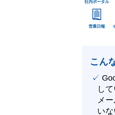
社内ポータル
営業日報
こん
✓ Google Workspace（旧G Suite） を社内で導入
して
メー
いな