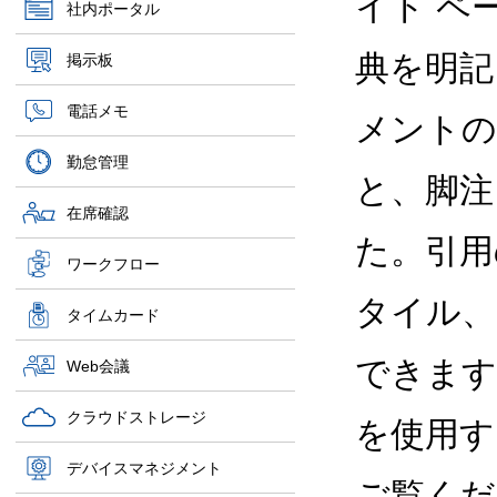
イト ペ
社内ポータル
典を明記
掲示板
電話メモ
メントの
勤怠管理
と、脚注
在席確認
た。引用
ワークフロー
タイル、
タイムカード
できます
Web会議
クラウドストレージ
を使用す
デバイスマネジメント
ご覧くだ