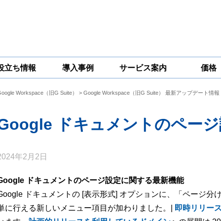
役立ち情報
導入事例
サービス案内
価格
Google Workspace（旧G Suite）
>
Google Workspace（旧G Suite） 最新アップデート情報
一問一答
コラム
Google
Google
Google
Workspace
Workspace開発
Workspace機能
セキュリティ
サービス
拡張サポート
Google ドキュメントのペ
対策サービス
2024年2月2日
Google ドキュメントのページ設定に関する最新機能
Google ドキュメントの [表示形式] オプションに、「ペー
単に行える新しいメニュー項目が加わりました。|
即時リリー