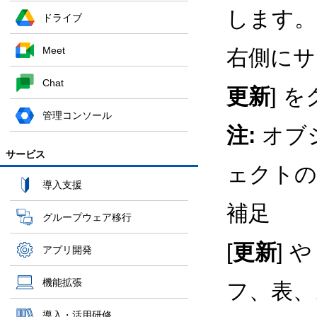
します。
ドライブ
Meet
右側にサ
Chat
更新
] 
管理コンソール
注:
オブ
サービス
ェクトの
導入支援
補足
グループウェア移行
[
更新
] や 
アプリ開発
機能拡張
フ、表、
導入・活用研修