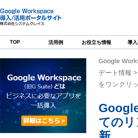
TOP
活用例
お役立ち情報
導入
Google Wor
一
Google
Google
Google
Workspace
Workspace
Workspace導入
グループウェア
セキュリティ
支援サービス
デート情報
>
移行支援
対策サービス
をワンクリ
Goo
てのリ
新