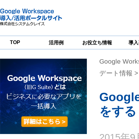
TOP
活用例
お役立ち情報
導入
Google Wor
一
Google
Google
Google
Workspace
Workspace
Workspace導入
グループウェア
セキュリティ
支援サービス
デート情報
>
移行支援
対策サービス
Goo
をする
2015年