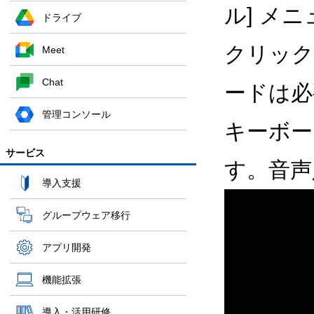
ル] メニ
ドライブ
クリック
Meet
Chat
ードは必
管理コンソール
キーボー
サービス
す。音声
導入支援
グループウェア移行
アプリ開発
機能拡張
導入・活用研修