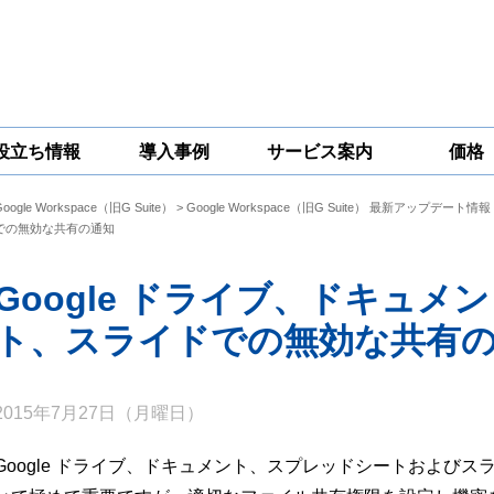
役立ち情報
導入事例
サービス案内
価格
Google Workspace（旧G Suite）
>
Google Workspace（旧G Suite） 最新アップデート情報
一問一答
コラム
Google
Google
Google
での無効な共有の通知
Workspace
Workspace開発
Workspace機能
セキュリティ
サービス
拡張サポート
対策サービス
Google ドライブ、ドキュ
ト、スライドでの無効な共有
2015年7月27日（月曜日）
Google ドライブ、ドキュメント、スプレッドシートおよび