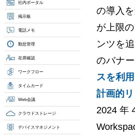
社内ポータル
の導入を
掲示板
が上限の
電話メモ
ンツを追
勤怠管理
のバナー
在席確認
ワークフロー
スを利用
タイムカード
計画的リ
Web会議
2024 年
クラウドストレージ
Workspa
デバイスマネジメント