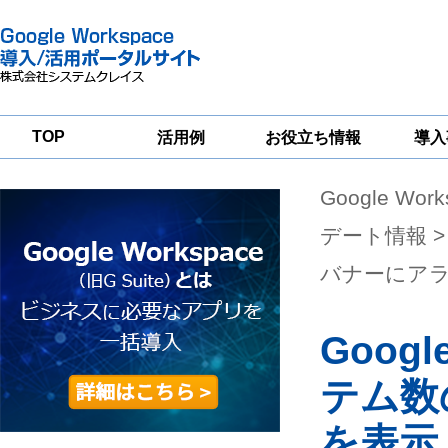
TOP
活用例
お役立ち情報
導入
Google Wor
一
Google
Google
Google
Workspace
Workspace
Workspace導入
グループウェア
セキュリティ
支援サービス
デート情報
>
移行支援
対策サービス
バナーにア
Goo
テム数
を表示