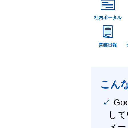
社内ポータル
営業日報
こん
✓ Google Workspace（旧G Suite） を社内で導入
して
メー