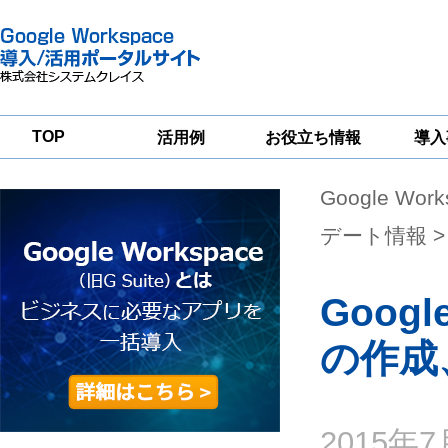
TOP
活用例
お役立ち情報
導入
Google Wor
一
Google
Google
Google
Workspace
Workspace
Workspace導入
グループウェア
セキュリティ
支援サービス
デート情報
>
移行支援
対策サービス
Goo
の作成
2015年