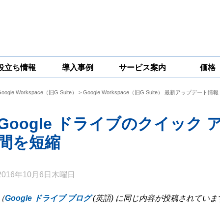
役立ち情報
導入事例
サービス案内
価格
Google Workspace（旧G Suite）
>
Google Workspace（旧G Suite） 最新アップデート情報
一問一答
コラム
Google
Google
Google
Workspace
Workspace開発
Workspace機能
セキュリティ
サービス
拡張サポート
Google ドライブのクイック
対策サービス
間を短縮
2016年10月6日木曜日
（
Google ドライブ ブログ
(英語) に同じ内容が投稿されていま