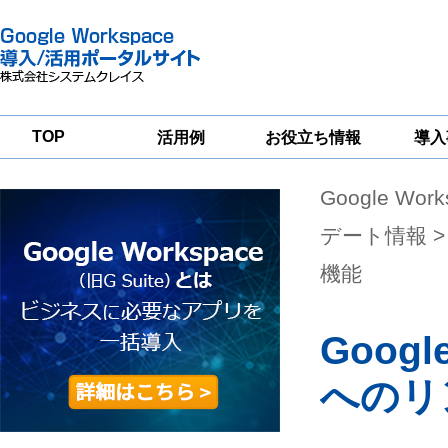
TOP
活用例
お役立ち情報
導入
Google Wor
一
Google
Google
Google
Workspace
Workspace
Workspace導入
グループウェア
セキュリティ
支援サービス
デート情報
>
移行支援
対策サービス
機能
Goo
へのリ