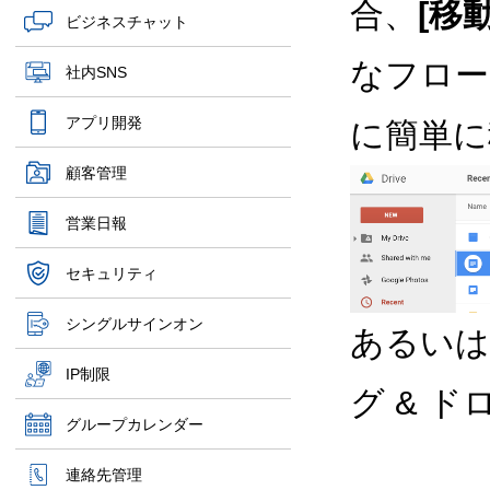
合、
[移動
ビジネスチャット
なフロー
社内SNS
アプリ開発
に簡単に
顧客管理
営業日報
セキュリティ
シングルサインオン
あるいは
IP制限
グ & 
グループカレンダー
連絡先管理