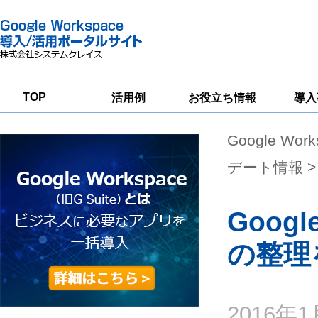
TOP
活用例
お役立ち情報
導入
Google Wor
一
Google
Google
Google
Workspace
Workspace
Workspace導入
グループウェア
セキュリティ
支援サービス
デート情報
>
移行支援
対策サービス
Goo
の整理
2016年