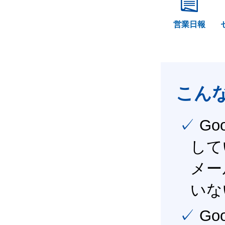
営業日報
こん
✓ Google Workspace（旧G Suite） を社内で導入
して
メー
いな
✓ Google Workspace（旧G Suite） を活用し、業