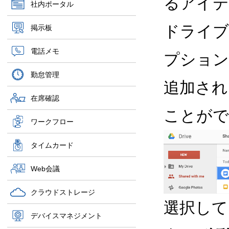
るアイテ
社内ポータル
ドライブ
掲示板
電話メモ
プション
勤怠管理
追加され
在席確認
ことがで
ワークフロー
タイムカード
Web会議
クラウドストレージ
選択して
デバイスマネジメント