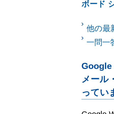
ボード 
他の最
一問一
Googl
メール
ってい