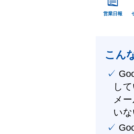
営業日報
こん
✓ Google Workspace（旧G Suite） を社内で導入
して
メー
いな
✓ Google Workspace（旧G Suite） を活用し、業