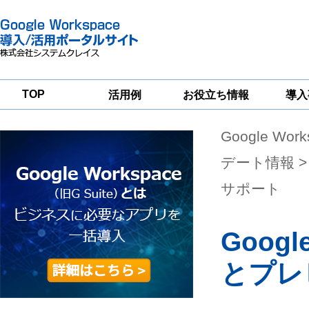
TOP
活用例
お役立ち情報
導入
Google Wor
一
Google
Google
Google
Workspace
Workspace
Workspace導入
グループウェア
セキュリティ
支援サービス
デート情報
>
移行支援
対策サービス
サポート
Goo
とプレ