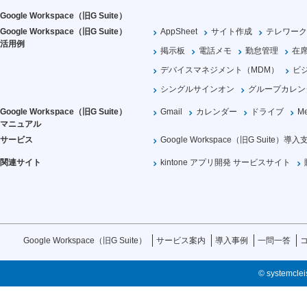
Google Workspace（旧G Suite）
Google Workspace（旧G Suite）
AppSheet
サイト作成
テレワーク
活用例
掲示板
電話メモ
勤怠管理
在
デバイスマネジメント（MDM）
ビ
シングルサインオン
グループカレン
Google Workspace（旧G Suite）
Gmail
カレンダー
ドライブ
Me
マニュアル
サービス
Google Workspace（旧G Suite）導入
関連サイト
kintone アプリ開発 サービスサイト
Google Workspace（旧G Suite）
サービス案内
導入事例
一問一答
© systemcleis