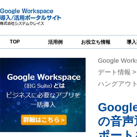
TOP
活用例
お役立ち情報
導入
Google Wor
一
Google
Google
Google
Workspace
Workspace
Workspace導入
グループウェア
セキュリティ
支援サービス
デート情報
>
移行支援
対策サービス
ハングアウ
Googl
の音声
ポート