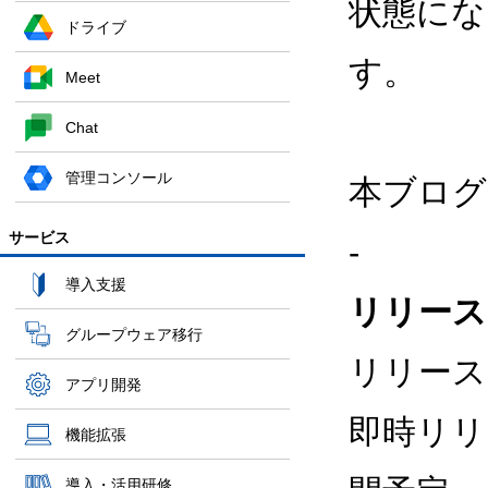
状態にな
ドライブ
す。
Meet
Chat
管理コンソール
本ブログ
サービス
-
導入支援
リリース
グループウェア移行
リリース
アプリ開発
即時リリ
機能拡張
導入・活用研修