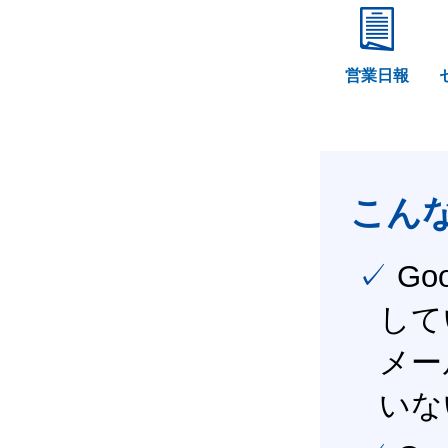
営業日報
こん
✓ Google Workspace（旧G Suite） を社内で導入
して
メー
いな