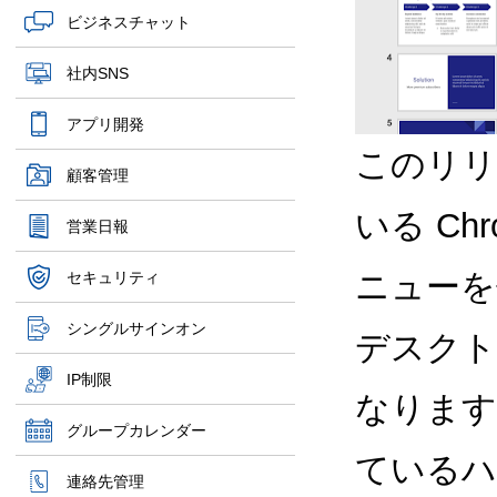
ビジネスチャット
社内SNS
アプリ開発
このリリ
顧客管理
いる Ch
営業日報
ニューを
セキュリティ
シングルサインオン
デスクト
IP制限
なります
グループカレンダー
ているハ
連絡先管理