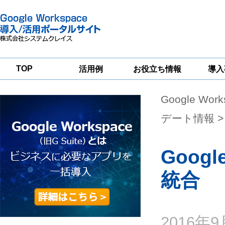
TOP
活用例
お役立ち情報
導入
Google Wor
一
Google
Google
Google
Workspace
Workspace
Workspace導入
グループウェア
セキュリティ
支援サービス
デート情報
>
移行支援
対策サービス
Goo
統合
2016年