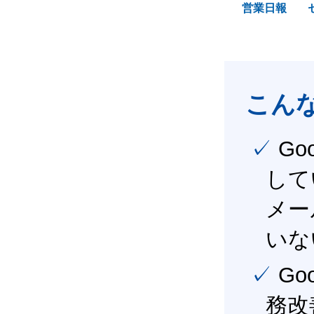
営業日報
こん
✓ Google Workspace（旧G Suite） を社内で導入
して
メー
いな
✓ Google Workspace（旧G Suite） を活用し、業
務改