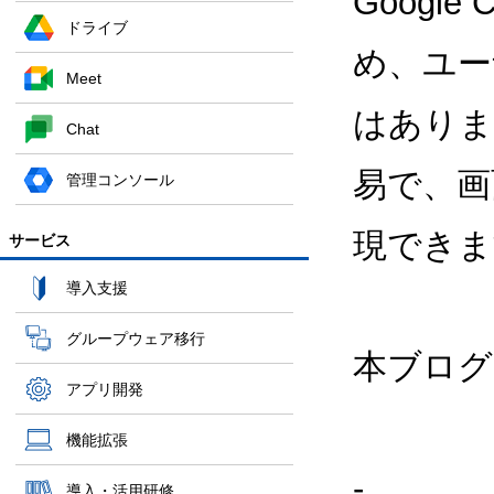
Google
ドライブ
め、ユー
Meet
はありま
Chat
易で、画
管理コンソール
現できま
サービス
導入支援
グループウェア移行
本ブログの
アプリ開発
機能拡張
-
導入・活用研修