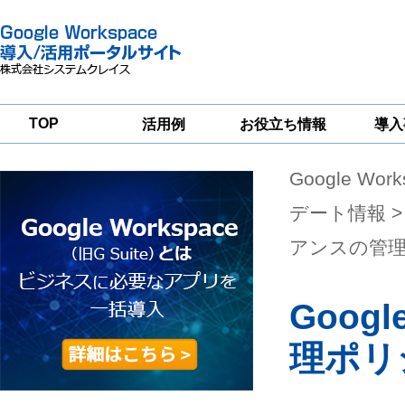
TOP
活用例
お役立ち情報
導入
Google Wor
一
Google
Google
Google
Workspace
Workspace
Workspace導入
グループウェア
セキュリティ
支援サービス
デート情報
>
移行支援
対策サービス
アンスの管
Goo
理ポリ