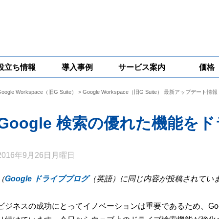
役立ち情報
導入事例
サービス案内
価格
Google Workspace（旧G Suite）
>
Google Workspace（旧G Suite） 最新アップデート情報
一問一答
コラム
Google
Google
Google
Workspace
Workspace開発
Workspace機能
セキュリティ
サービス
拡張サポート
Google 検索の優れた機能を
対策サービス
2016年9月26日月曜日
（
Google ドライブブログ
（英語）に同じ内容が投稿されてい
ビジネスの成功にとってイノベーションは重要であるため、Goo