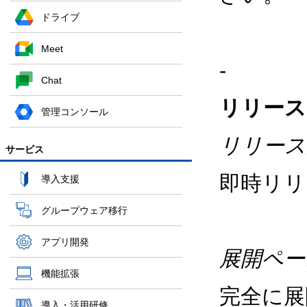
ドライブ
Meet
-
Chat
リリース
管理コンソール
リリース
サービス
即時リリ
導入支援
グループウェア移行
アプリ開発
展開ペー
機能拡張
完全に展
導入・活用研修