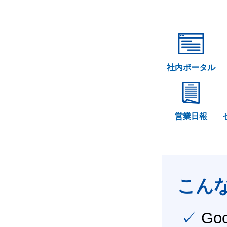
社内ポータル
営業日報
こん
✓ Google Workspace（旧G Suite） を社内で導入