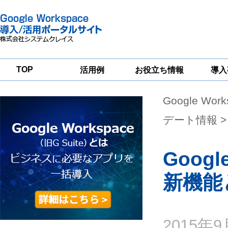
TOP
活用例
お役立ち情報
導入
Google Wor
一
Google
Google
Google
Workspace
Workspace
Workspace導入
グループウェア
セキュリティ
支援サービス
デート情報
>
移行支援
対策サービス
Goog
新機能
2015年