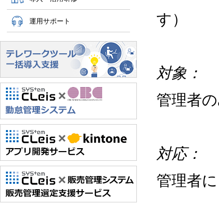
す）
運用サポート
対象：
管理者
対応：
管理者に