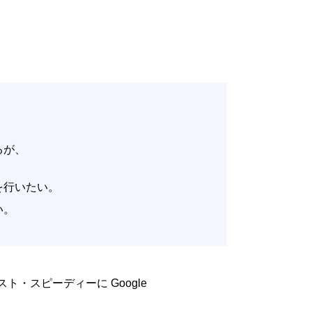
いるが、
。
改善を行いたい。
たい。
低コスト・スピーディーに Google