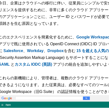
今日、企業はクラウドへの移行に伴い、従業員にシンプルで安
リエンスを提供するために、非常に多くのクラウド アプリケ
のアプリケーションごとに、ユーザー ID とパスワードが必
煩雑さを生む原因となっています。
このエクスペリエンスを簡素化するために、
Google Workspa
アプリで既に使用されている OpenID Connect (OIDC) 
に
Salesforce
、
Workday
、
Dropbox
を含む
15 を超える人気の
(Security Assertion Markup Language) もサポー
SAML
と
カスタム IODC (英語)
アプリの統合を追加しやすいよ
これらの新機能により、管理者は、複数のクラウド アプリケ
できるようになります。また従業員は、必要なすべてのツール
Google Workspace（旧G Suite） の認証情報を使うこと