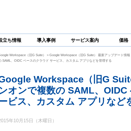
役立ち情報
導入事例
サービス案内
価格
Google Workspace（旧G Suite）
>
Google Workspace（旧G Suite） 最新アップデート情報
一問一答
コラム
Google
Google
Google
の SAML、OIDC ベースのクラウド サービス、カスタム アプリなどを管理する
Workspace
Workspace開発
Workspace機能
セキュリティ
サービス
拡張サポート
対策サービス
Google Workspace（旧G S
ンオンで複数の SAML、OID
ービス、カスタム アプリなど
2015年10月15日（木曜日）