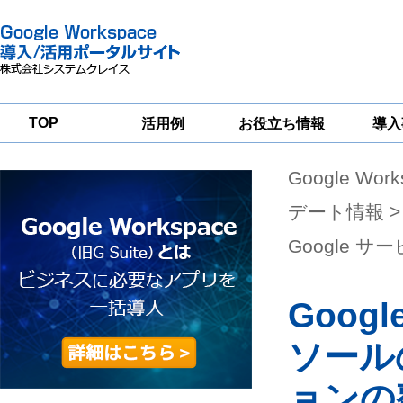
TOP
活用例
お役立ち情報
導入
Google Wor
一
Google
Google
Google
Workspace
Workspace
Workspace導入
グループウェア
セキュリティ
支援サービス
デート情報
>
移行支援
対策サービス
Google 
Googl
ソール
ョンの