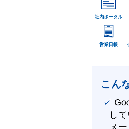
社内ポータル
営業日報
こん
✓ Google Workspace（旧G Suite） を社内で導入
して
メー