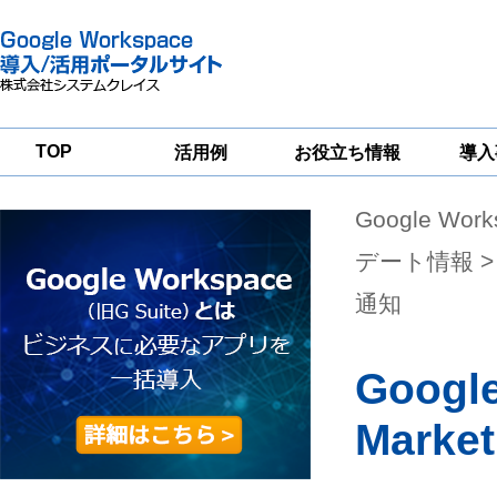
TOP
活用例
お役立ち情報
導入
Google Wor
一
Google
Google
Google
Workspace
Workspace
Workspace導入
グループウェア
セキュリティ
支援サービス
デート情報
>
移行支援
対策サービス
通知
Googl
Mark