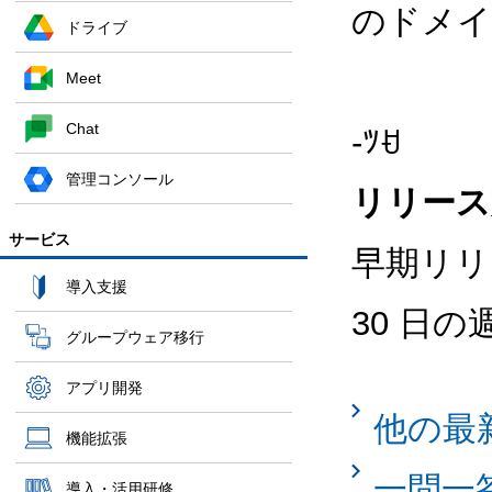
のドメイ
ドライブ
Meet
Chat
-ﾂꀀ
管理コンソール
リリース
サービス
早期リリ
導入支援
30 日
グループウェア移行
アプリ開発
他の最
機能拡張
一問一
導入・活用研修