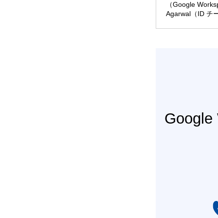
（Google Wo
Agarwal（ID
Googl