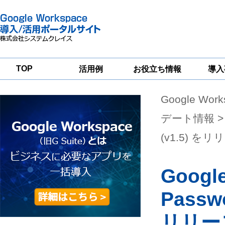
TOP
活用例
お役立ち情報
導入
Google Wor
一
Google
Google
Google
Workspace
Workspace
Workspace導入
グループウェア
セキュリティ
支援サービス
デート情報
>
移行支援
対策サービス
(v1.5) をリ
Googl
Passw
リリー