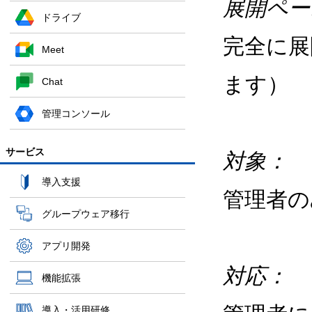
展開ペー
ドライブ
完全に展
Meet
ます）
Chat
管理コンソール
サービス
対象：
導入支援
管理者
グループウェア移行
アプリ開発
対応：
機能拡張
導入・活用研修