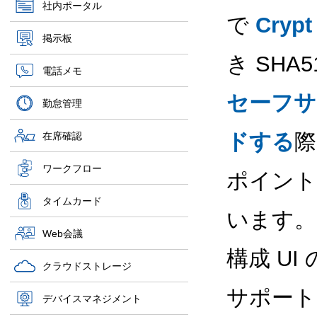
社内ポータル
で
Cry
掲示板
き SH
電話メモ
セーフサ
勤怠管理
ドする
際
在席確認
ワークフロー
ポイント
タイムカード
います。
Web会議
構成 U
クラウドストレージ
サポート
デバイスマネジメント