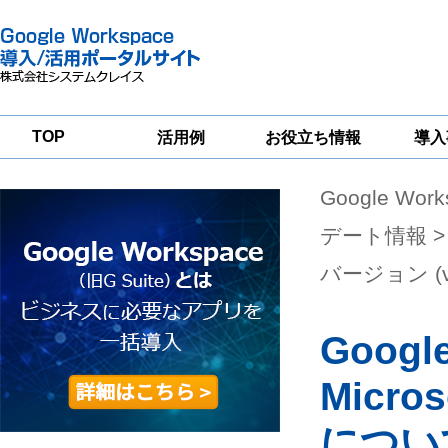
TOP
活用例
お役立ち情報
導入
Google Wor
一
Google
Google
Google
Workspace
Workspace
Workspace導入
グループウェア
セキュリティ
支援サービス
デート情報
>
移行支援
対策サービス
バージョン (v
Googl
Micro
につい