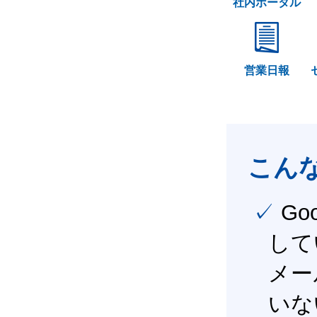
社内ポータル
営業日報
こん
✓ Google Workspace（旧G Suite） を社内で導入
して
メー
いな