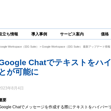
役立ち情報
導入事例
サービス案内
価格
Google Workspace（旧G Suite）
>
Google Workspace（旧G Suite） 最新アップデート情報
一問一答
コラム
Google
Google
Google
Workspace
Workspace開発
Workspace機能
セキュリティ
サービス
拡張サポート
Google Chatでテキスト
対策サービス
とが可能に
2023年8月4日
概要
Google Chatでメッセージを作成する際にテキストをハイ