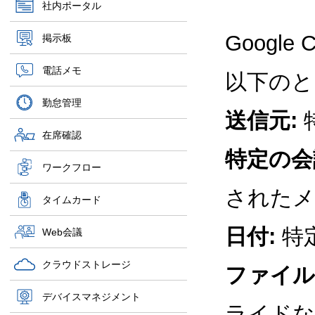
社内ポータル
Goog
掲示板
電話メモ
以下のと
勤怠管理
送信元:
在席確認
特定の会
ワークフロー
されたメ
タイムカード
日付:
特
Web会議
クラウドストレージ
ファイル
デバイスマネジメント
ライドな