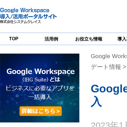
TOP
活用例
お役立ち情報
導入
Google Wor
一
Google
Google
Google
Workspace
Workspace
Workspace導入
グループウェア
セキュリティ
支援サービス
デート情報
>
移行支援
対策サービス
Goog
入
2023年