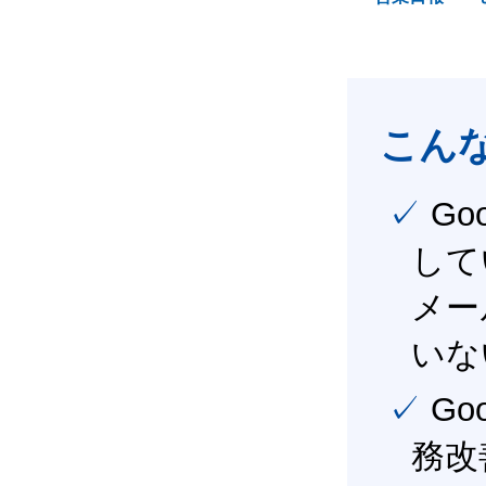
こん
✓ Google Workspace（旧G Suite） を社内で導入
して
メー
いな
✓ Google Workspace（旧G Suite） を活用し、業
務改