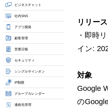
ビジネスチャット
社内SNS
リリース
アプリ開発
・即時リ
顧客管理
イン: 2
営業日報
セキュリティ
シングルサインオン
対象
IP制限
Googl
グループカレンダー
のGoo
連絡先管理