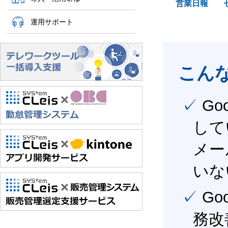
営業日報
運用サポート
こん
✓ Google Workspace（旧G Suite） を社内で導入
して
メー
いな
✓ Google Workspace（旧G Suite） を活用し、業
務改