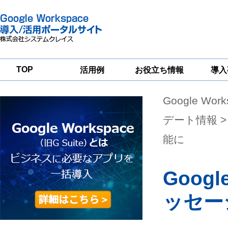
TOP
活用例
お役立ち情報
導入
Google Wor
一
Google
Google
Google
Workspace
Workspace
Workspace導入
グループウェア
セキュリティ
支援サービス
デート情報
>
移行支援
対策サービス
能に
Goog
ッセー