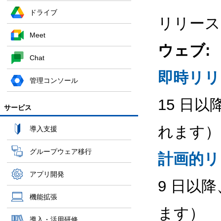
ドライブ
リリース
Meet
ウェブ:
Chat
即時リリ
管理コンソール
15 日
サービス
れます）
導入支援
グループウェア移行
計画的リ
アプリ開発
9 日以
機能拡張
ます）
導入・活用研修