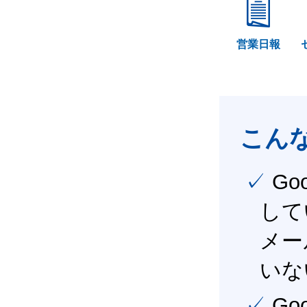
営業日報
こん
✓ Google Workspace（旧G Suite） を社内で導入
して
メー
いな
✓ Google Workspace（旧G Suite） を活用し、業