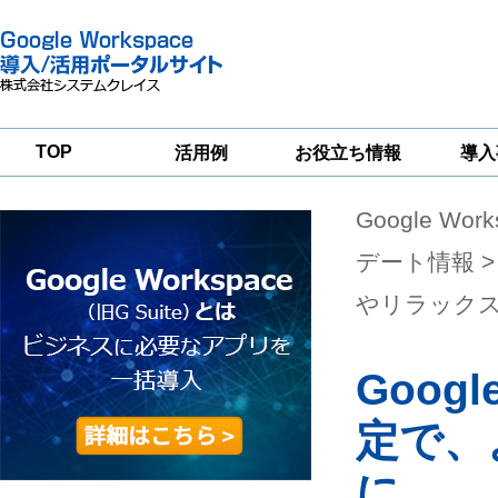
TOP
活用例
お役立ち情報
導入
Google Wor
一
Google
Google
Google
Workspace
Workspace
Workspace導入
グループウェア
セキュリティ
支援サービス
デート情報
>
移行支援
対策サービス
やリラック
Goog
定で、
に