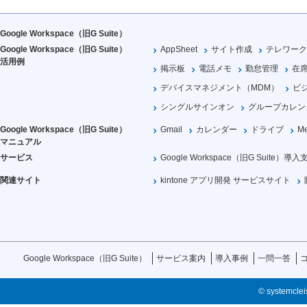
Google Workspace（旧G Suite）
Google Workspace（旧G Suite）
AppSheet
サイト作成
テレワーク
活用例
掲示板
電話メモ
勤怠管理
在
デバイスマネジメント（MDM）
ビ
シングルサインオン
グループカレン
Google Workspace（旧G Suite）
Gmail
カレンダー
ドライブ
Me
マニュアル
サービス
Google Workspace（旧G Suite）導入
関連サイト
kintone アプリ開発 サービスサイト
Google Workspace（旧G Suite）
サービス案内
導入事例
一問一答
© systemcleis