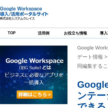
TOP
活用例
お役立ち情報
導入
Google Wor
一
Google
Google
Google
Workspace
Workspace
Workspace導入
グループウェア
セキュリティ
支援サービス
デート情報
>
移行支援
対策サービス
同編集する
Goog
ンテー
できる