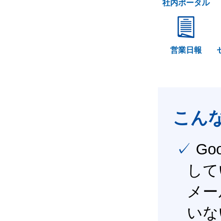
社内ポータル
営業日報
こん
✓ Google Workspace（旧G Suite） を社内で導入
して
メー
いな