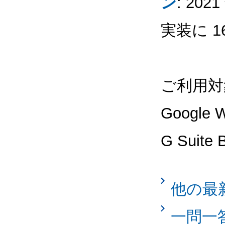
ン
: 20
実装に 
ご利用対
Googl
G Suit
他の最
一問一