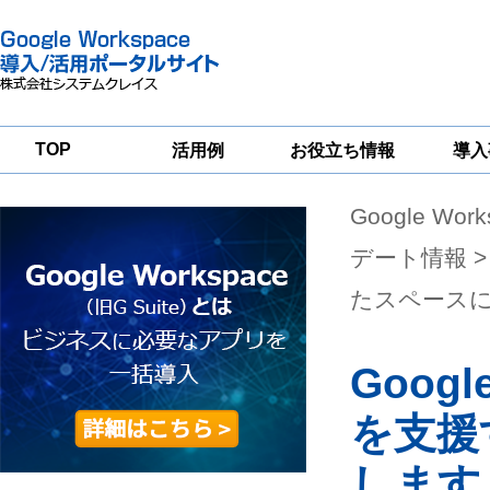
TOP
活用例
お役立ち情報
導入
Google Wor
一
Google
Google
Google
Workspace
Workspace
Workspace導入
グループウェア
セキュリティ
支援サービス
デート情報
>
移行支援
対策サービス
たスペース
Goog
を支援
します