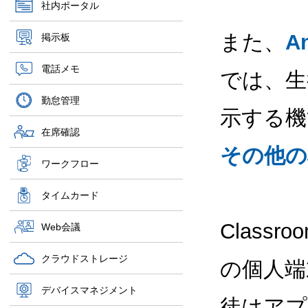
社内ポータル
また、
A
掲示板
電話メモ
では、生
勤怠管理
示する機能
在席確認
その他の
ワークフロー
タイムカード
Class
Web会議
クラウドストレージ
の個人端
デバイスマネジメント
徒はアプ