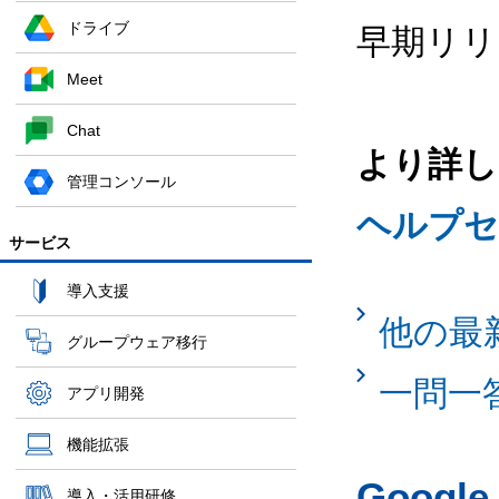
ドライブ
早期リリ
Meet
Chat
より詳し
管理コンソール
ヘルプセ
サービス
導入支援
他の最
グループウェア移行
一問一
アプリ開発
機能拡張
Googl
導入・活用研修