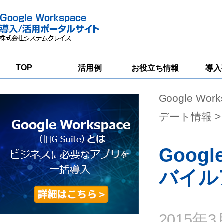
TOP
活用例
お役立ち情報
導入
Google Wor
一
Google
Google
Google
Workspace
Workspace
Workspace導入
グループウェア
セキュリティ
支援サービス
デート情報
>
移行支援
対策サービス
Goog
バイル
2015年