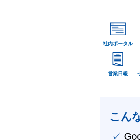
社内ポータル
営業日報
こん
✓ Google Workspace（旧G Suite） を社内で導入