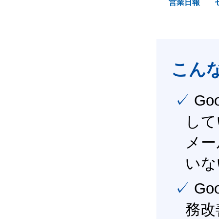
営業日報
こん
✓ Google Workspace（旧G Suite） を社内で導入
して
メー
いな
✓ Google Workspace（旧G Suite） を活用し、業
務改