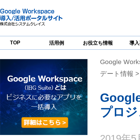
TOP
活用例
お役立ち情報
導入
Google Wor
一
Google
Google
Google
Workspace
Workspace
Workspace導入
グループウェア
セキュリティ
支援サービス
デート情報
>
移行支援
対策サービス
Google
プロジ
2019年