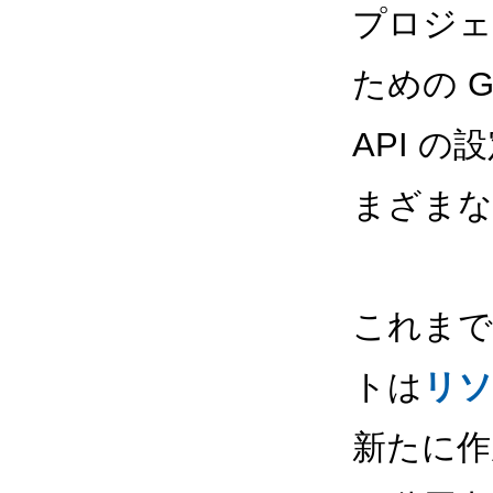
プロジェ
ための Goo
API の
まざまな
これまでは
トは
リソ
新たに作成