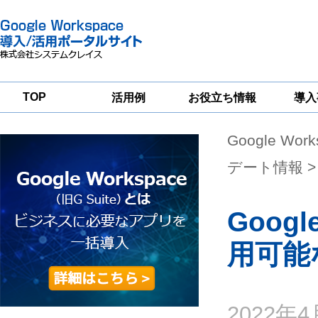
TOP
活用例
お役立ち情報
導入
Google Wor
一
Google
Google
Google
Workspace
Workspace
Workspace導入
グループウェア
セキュリティ
支援サービス
デート情報
>
移行支援
対策サービス
Goog
用可能
2022年