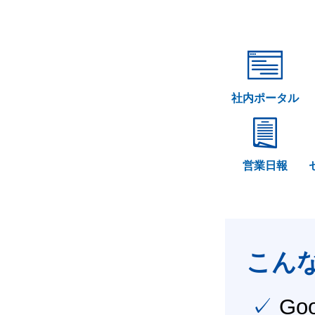
社内ポータル
営業日報
こん
✓ Google Workspace（旧G Suite） を社内で導入