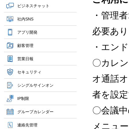
ビジネスチャット
・管理者
社内SNS
必要あり
アプリ開発
・エンド
顧客管理
営業日報
〇カレン
セキュリティ
オ通話オ
シングルサインオン
者を設定
IP制限
〇会議中
グループカレンダー
メニュー
連絡先管理