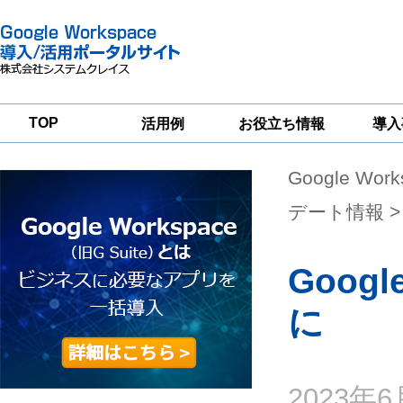
TOP
活用例
お役立ち情報
導入
Google Wor
一
Google
Google
Google
Workspace
Workspace
Workspace導入
グループウェア
セキュリティ
支援サービス
デート情報
>
移行支援
対策サービス
Goog
に
2023年6