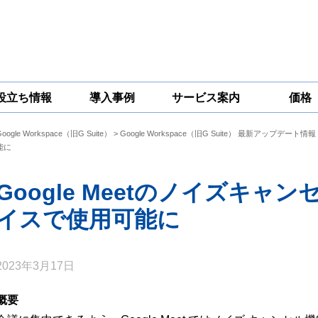
役立ち情報
導入事例
サービス案内
価格
Google Workspace（旧G Suite）
>
Google Workspace（旧G Suite） 最新アップデート情報
一問一答
コラム
Google
Google
Google
能に
Workspace
Workspace開発
Workspace機能
セキュリティ
サービス
拡張サポート
対策サービス
Google Meetのノイズキ
イスで使用可能に
2023年3月17日
概要