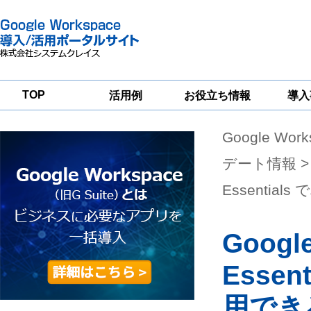
TOP
活用例
お役立ち情報
導入
Google Wor
一
Google
Google
Google
Workspace
Workspace
Workspace導入
グループウェア
セキュリティ
支援サービス
デート情報
>
移行支援
対策サービス
Essentia
Googl
Essent
用でき