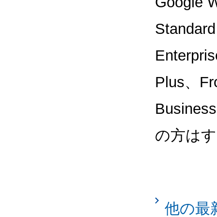
Google W
Standar
Enterpri
Plus、Fr
Busin
の方はす
他の最