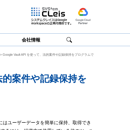
会社情報
> Google Vault API を使って、法的案件や記録保持をプログラムで
Google
Google
Workspace研修
Workspace運用
サービス
サポート
って、法的案件や記録保持を
lt にはユーザーデータを簡単に保持、取得でき