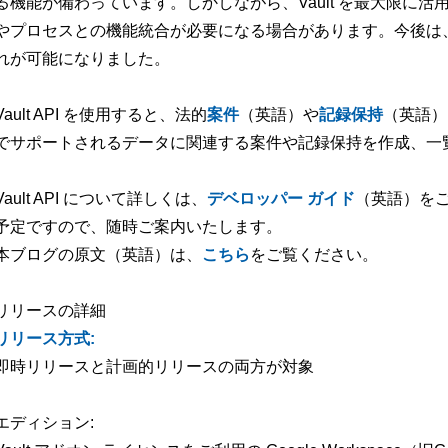
る機能が備わっています。しかしながら、Vault を最大限に
やプロセスとの機能統合が必要になる場合があります。今後は
れが可能になりました。
Vault API を使用すると、法的
案件
（英語）や
記録保持
（英語）
でサポートされるデータに関連する案件や記録保持を作成、一
Vault API について詳しくは、
デベロッパー ガイド
（英語）をご
予定ですので、随時ご案内いたします。
本ブログの原文（英語）は、
こちら
をご覧ください。
リリースの詳細
リリース方式:
即時リリースと計画的リリースの両方が対象
エディション: