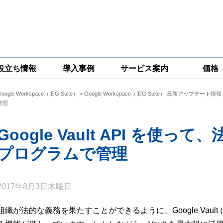
役立ち情報
導入事例
サービス案内
価格
Google Workspace（旧G Suite）
>
Google Workspace（旧G Suite） 最新アップデート情報
一問一答
コラム
Google
Google
Google
管理
Workspace
Workspace開発
Workspace機能
セキュリティ
サービス
拡張サポート
対策サービス
Google Vault API を使
プログラムで管理
2017年8月3日木曜日
組織が法的な義務を果たすことができるように、Google Vau