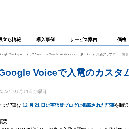
役立ち情報
導入事例
サービス案内
価格
Google Workspace（旧G Suite）
>
Google Workspace（旧G Suite） 最新アップデート情報
一問一答
コラム
Google
Google
Google
Workspace
Workspace開発
Workspace機能
セキュリティ
サービス
拡張サポート
Google Voiceで入電のカ
対策サービス
2022年01月14日金曜日
この記事は
12 月 21 日に英語版ブログに掲載された記事
を翻訳
概要