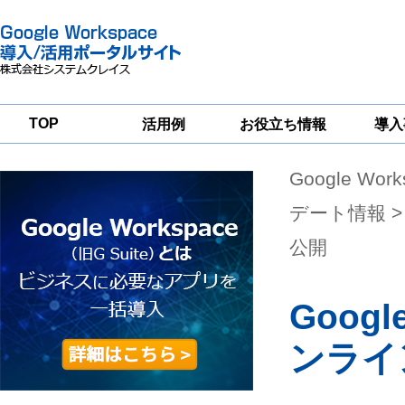
TOP
活用例
お役立ち情報
導入
Google Wor
一
Google
Google
Google
Workspace
Workspace
Workspace導入
グループウェア
セキュリティ
支援サービス
デート情報
>
移行支援
対策サービス
公開
Goog
ンライ