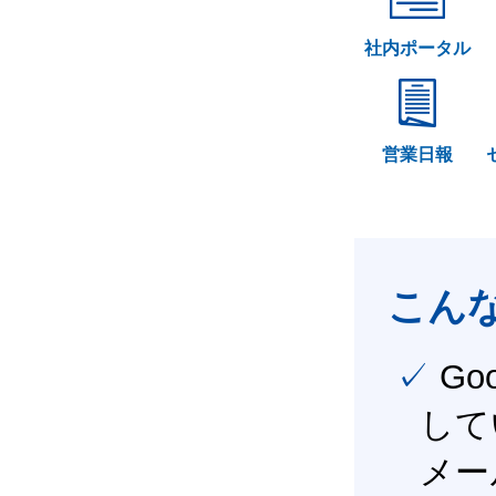
社内ポータル
営業日報
こん
✓ Google Workspace（旧G Suite） を社内で導入
して
メー