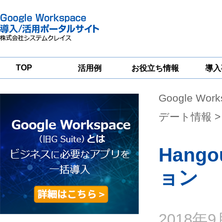
TOP
活用例
お役立ち情報
導入
Google Wor
一
Google
Google
Google
Workspace
Workspace
Workspace導入
グループウェア
セキュリティ
支援サービス
デート情報
>
移行支援
対策サービス
Hang
ョン
2018年