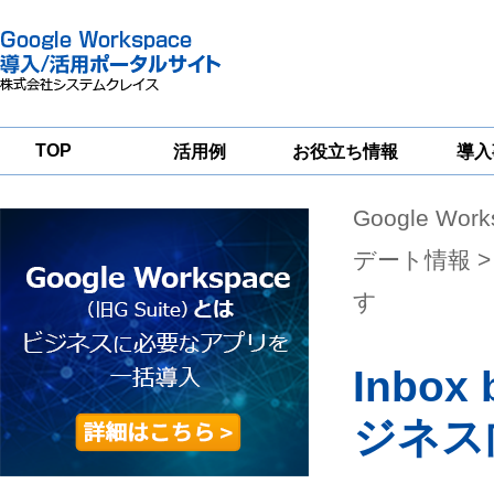
TOP
活用例
お役立ち情報
導入
Google Wor
一
Google
Google
Google
Workspace
Workspace
Workspace導入
グループウェア
セキュリティ
支援サービス
デート情報
>
移行支援
対策サービス
す
Inbo
ジネス