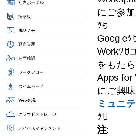
社内ポータル
にご参加
掲示板
ﾂꀀ
電話メモ
Google
勤怠管理
Work
在席確認
をもたら
ワークフロー
Apps 
タイムカード
にご興味
Web会議
ミュニテ
ﾂꀀ
クラウドストレージ
注
:
デバイスマネジメント