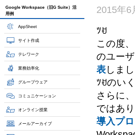
2015年
Google Workspace（旧G Suite）活
用例
AppSheet
ﾂꀀ
サイト作成
この度、I
のユーザ
テレワーク
表
しまし
業務効率化
ﾂꀀのい
グループウェア
さらに、
コミュニケーション
ではあり
オンライン授業
導入プロ
メールアーカイブ
Works