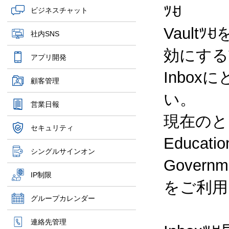
ﾂꀀ
ビジネスチャット
Vault
社内SNS
効にする
アプリ開発
Inbo
顧客管理
い。
営業日報
現在のところ
セキュリティ
Educati
シングルサインオン
Gove
IP制限
をご利用
グループカレンダー
連絡先管理