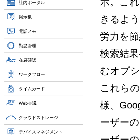
示。これ
社内ポータル
きるよう
掲示板
電話メモ
労力を節
勤怠管理
検索結果
在席確認
むオプシ
ワークフロー
これらの更
タイムカード
様、Goog
Web会議
クラウドストレージ
ーザーの
デバイスマネジメント
ーザーの