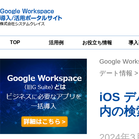
TOP
活用例
お役立ち情報
導入
Google Wor
一
Google
Google
Google
Workspace
Workspace
Workspace導入
グループウェア
セキュリティ
支援サービス
デート情報
>
移行支援
対策サービス
iOS 
内の検
2024年