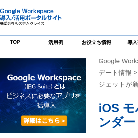
TOP
活用例
お役立ち情報
導入
Google Wor
一
Google
Google
Google
Workspace
Workspace
Workspace導入
グループウェア
セキュリティ
支援サービス
デート情報
>
移行支援
対策サービス
ジェットが
iOS 
ンダー