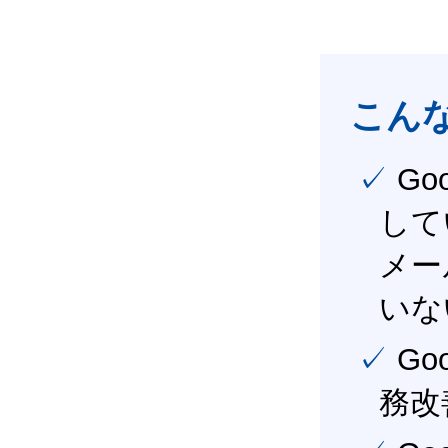
こん
✓ Google Workspace（旧G Suite） を社内で導入
して
メー
いな
✓ Google Workspace（旧G Suite） を活用し、業
務改