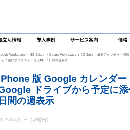
役立ち情報
導入事例
サービス案内
価格
Google Workspace（旧G Suite）
>
Google Workspace（旧G Suite） 最新アップデート情報
一問一答
コラム
Google
Google
Google
から予定に添付ファイルを追加、7 日間の週表示
Workspace
Workspace開発
Workspace機能
セキュリティ
サービス
拡張サポート
対策サービス
iPhone 版 Google カレン
Google ドライブから予定に
日間の週表示
2015年7月1日（水曜日）