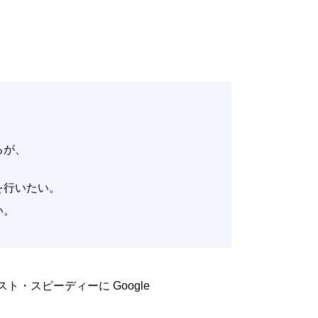
いるが、
。
改善を行いたい。
たい。
低コスト・スピーディーに Google