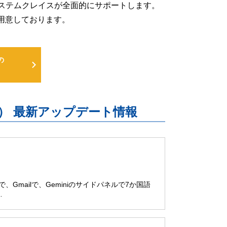
るよう、システムクレイスが全面的にサポートします。
用意しております。
の
uite） 最新アップデート情報
ブで、Gmailで、Geminiのサイドパネルで7か国語
…