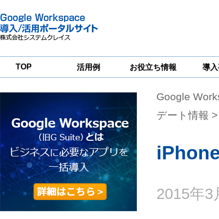
TOP
活用例
お役立ち情報
導入
Google Wor
一
Google
Google
Google
Workspace
Workspace
Workspace導入
グループウェア
セキュリティ
支援サービス
デート情報
>
移行支援
対策サービス
iPho
2015年