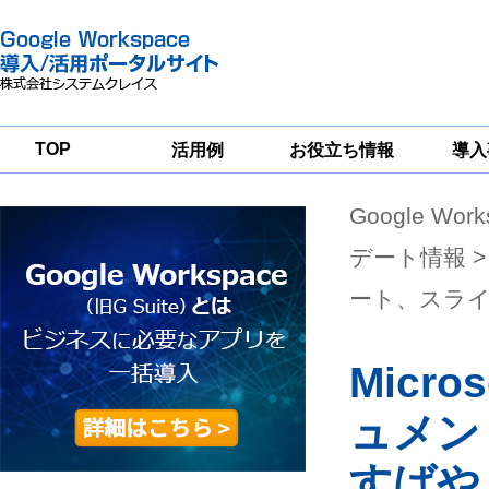
TOP
活用例
お役立ち情報
導入
Google Wor
一
Google
Google
Google
Workspace
Workspace
Workspace導入
グループウェア
セキュリティ
支援サービス
デート情報
>
移行支援
対策サービス
ート、スラ
Micro
ュメン
すばや