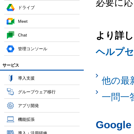
必要に応
ドライブ
Meet
より詳し
Chat
管理コンソール
ヘルプセ
サービス
他の最
導入支援
グループウェア移行
一問一
アプリ開発
機能拡張
Googl
導入・活用研修