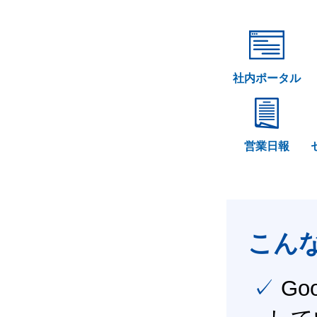
社内ポータル
営業日報
こん
✓ Google Workspace（旧G Suite） を社内で導入