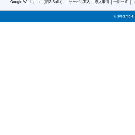
Google Workspace（旧G Suite）
サービス案内
導入事例
一問一答
© systemcleis