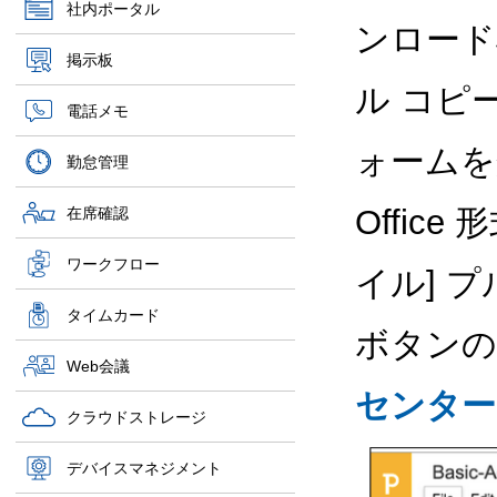
社内ポータル
ンロード
掲示板
ル コピ
電話メモ
ォームを
勤怠管理
Offi
在席確認
ワークフロー
イル] 
タイムカード
ボタンの
Web会議
センター
クラウドストレージ
デバイスマネジメント