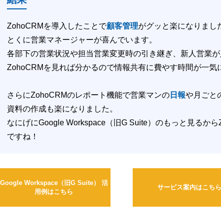
ZohoCRMを導入したことで
顧客管理
がグッと楽になりまし
とくに営業マネージャーが喜んでいます。
各部下の営業状況や担当営業変更時の引き継ぎ、新人営業が
ZohoCRMを見れば分かるので情報共有に費やす時間が一
さらにZohoCRMのレポート機能で営業マンの
日報
や月ごと
資料の作成も楽になりました。
なにげにGoogle Workspace（旧G Suite）のもっと見
ですね！
Google Workspace（旧G Suite） 活
サービス案内はこち
用例はこちら