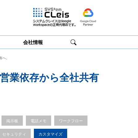
会社情報
有へ。
Google
Google
Workspace研修
Workspace運用
サービス
サポート
営業依存から全社共有
掲示板
電話メモ
ワークフロー
セキュリティ
カスタマイズ