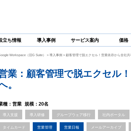
役立ち情報
導入事例
サービス案内
価格
Google Workspace（旧G Suite）
>
導入事例
> 顧客管理で脱エクセル！営業依存から全社共
一問一答
コラム
Google
Google
Google
Workspace
Workspace開発
Workspace機能
セキュリティ
サービス
拡張サポート
営業：顧客管理で脱エクセル！
対策サービス
へ。
業種：営業
規模：20名
導入支援
導入研修
グループウェア移行
社内ポータル
タイムカード
営業管理
営業日報
メールアーカイブ