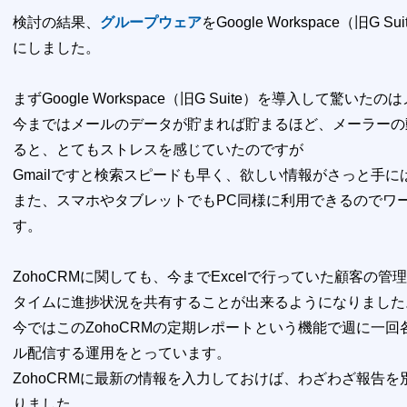
検討の結果、
グループウェア
をGoogle Workspace（旧G S
にしました。
まずGoogle Workspace（旧G Suite）を導入して驚
今まではメールのデータが貯まれば貯まるほど、メーラーの
ると、とてもストレスを感じていたのですが
Gmailですと検索スピードも早く、欲しい情報がさっと手に
また、スマホやタブレットでもPC同様に利用できるのでワ
す。
ZohoCRMに関しても、今までExcelで行っていた顧客
タイムに進捗状況を共有することが出来るようになりました
今ではこのZohoCRMの定期レポートという機能で週に一
ル配信する運用をとっています。
ZohoCRMに最新の情報を入力しておけば、わざわざ報告
りました。