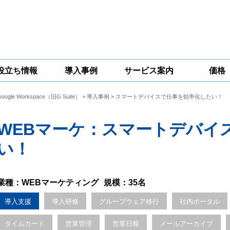
役立ち情報
導入事例
サービス案内
価格
Google Workspace（旧G Suite）
>
導入事例
> スマートデバイスで仕事を効率化したい！
一問一答
コラム
Google
Google
Google
Workspace
Workspace開発
Workspace機能
セキュリティ
サービス
拡張サポート
WEBマーケ：スマートデバイ
対策サービス
い！
業種：WEBマーケティング
規模：35名
導入支援
導入研修
グループウェア移行
社内ポータル
タイムカード
営業管理
営業日報
メールアーカイブ