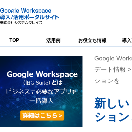
TOP
活用例
お役立ち情報
導入
Google Wor
一
Google
Google
Google
Workspace
Workspace
Workspace導入
グループウェア
セキュリティ
支援サービス
デート情報
>
移行支援
対策サービス
ションを
新しい
ション